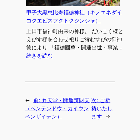
ズ
コ
甲子大黒恵比寿福徳神社（キノエネダイ
ジ
コクエビスフクトクジンシャ）
ゾ
上田市福神町由来の神様。 だいこく様と
ウ
えびす様を合わせ祀りご縁むすびの御神
ボ
徳により 「福德圓萬・開運出世・事業…
サ
:
続きを読む
ツ・
甲
ク
子
ズ
大
リ
黒
ュ
恵
ウ
←
前:
弁天堂・開運辨財天
次:
ご祈
比
ダ
（ベンテンドウ・カイウン
祷いたし
寿
イ
ベンザイテン）
ます
→
福
ゴ
徳
ン
神
ゲ