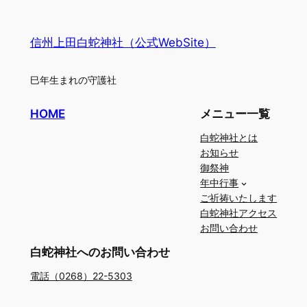
社
ン
（キ
シ
信州上田白蛇神社（公式WebSite）
ノ
ャ）
エ
巳年生まれの守護社
ネ
ダ
HOME
メニュー一覧
イ
コ
白蛇神社とは
ク
お知らせ
御祭神
エ
年中行事
ビ
ご祈祷いたします
ス
白蛇神社アクセス
フ
お問い合わせ
ク
白蛇神社へのお問い合わせ
ト
電話（0268）22-5303
ク
ジ