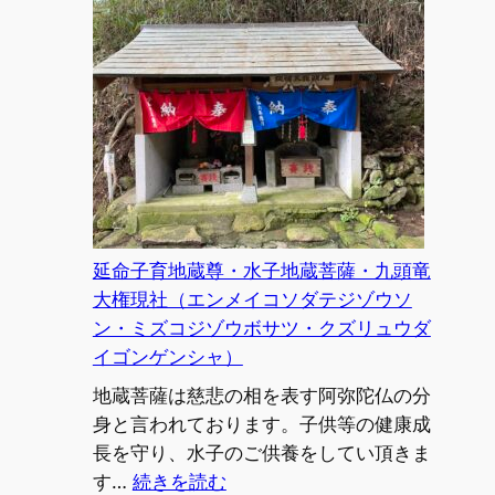
ン
ジ
ャ
オ
ク
シ
ャ）
延命子育地蔵尊・水子地蔵菩薩・九頭竜
大権現社（エンメイコソダテジゾウソ
ン・ミズコジゾウボサツ・クズリュウダ
イゴンゲンシャ）
地蔵菩薩は慈悲の相を表す阿弥陀仏の分
身と言われております。子供等の健康成
長を守り、水子のご供養をしてい頂きま
:
す…
続きを読む