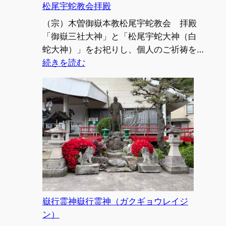
松尾宇蛇教会拝殿
（宗）木曽御嶽本教松尾宇蛇教会 拝殿
「御嶽三社大神」と「松尾宇蛇大神（白
蛇大神）」をお祀りし、個人のご祈祷を…
:
続きを読む
松
尾
宇
蛇
教
会
拝
殿
嶽行霊神嶽行霊神（ガクギョウレイジ
ン）