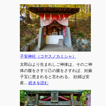
延
命
子
育
地
蔵
尊・
水
子
子安神社（コヤスノカミシャ）
地
太郎山より生まれしご神体は、そのご神
蔵
体の腹をさすり己の腹をさすれば、妊娠
菩
子宝に恵まれると言われる。 妊婦は安
薩・
:
産…
続きを読む
九
子
頭
安
竜
神
大