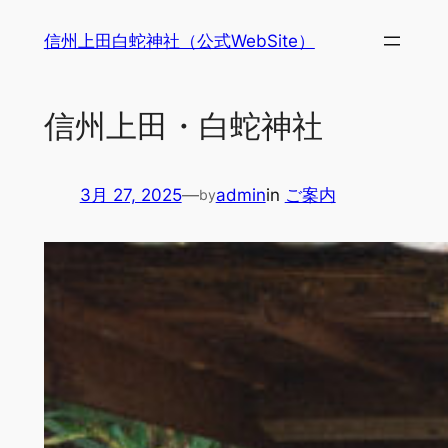
内
信州上田白蛇神社（公式WebSite）
容
を
ス
信州上田・白蛇神社
キ
ッ
プ
3月 27, 2025
—
admin
in
ご案内
by