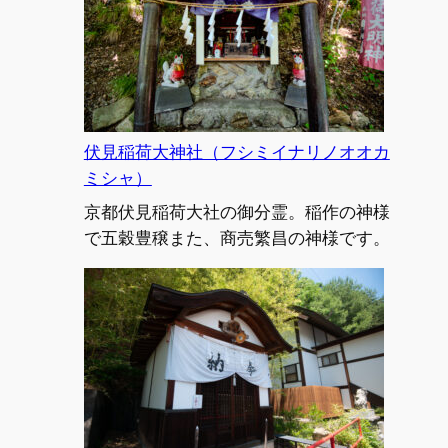
社
権
（コ
現
ヤ
社
ス
（エ
ノ
ン
カ
メ
伏見稲荷大神社（フシミイナリノオオカ
ミ
イ
ミシャ）
シ
コ
京都伏見稲荷大社の御分霊。稲作の神様
ャ）
ソ
で五穀豊穣また、商売繁昌の神様です。
ダ
テ
ジ
ゾ
ウ
ソ
ン・
ミ