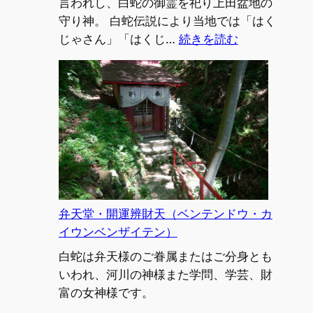
レ
言われし、白蛇の御霊を祀り上田盆地の
イ
守り神。 白蛇伝説により当地では「はく
:
ジ
じゃさん」「はくじ…
続きを読む
松
ン）
尾
宇
蛇
神
社
奥
社
（マ
弁天堂・開運辨財天（ベンテンドウ・カ
ツ
イウンベンザイテン）
オ
白蛇は弁天様のご眷属またはご分身とも
ウ
いわれ、河川の神様また学問、学芸、財
ジ
富の女神様です。
ャ
ジ