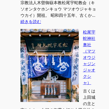
宗教法人木曽御嶽本教松尾宇蛇教会（キ
ソオンタケホンキョウ マツオウジャキョ
ウカイ）開祖。 昭和四十五年、古くか…
:
続きを読む
嶽
松尾宇
行
蛇神社
霊
奥社
神
（マツ
嶽
オウジ
行
ャジン
霊
ジャオ
神
クシ
（ガ
ャ）
ク
ギ
古くは
ョ
上田城
ウ
の主と