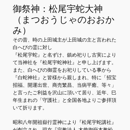
御祭神：松尾宇蛇大神
（まつおうじゃのおおか
み）
その昔、時の上田城主が上田城の主と言われた
白へびの霊に対し
『松尾宇蛇』と名ずけ、鎮め祀りし古実により
て当神社を『松尾宇蛇神社』と申し上げます。
また、白へびの御霊をお祀りしている事から
『白蛇神社』と皆様から親しまれ、特に「招宝
招福、開運出世、商売繁昌、当病平癒、等々」
と言ったご利益を沢山に頂いて居り、近年、巳
年生まれの「守護社」と全国各地よりご参拝頂
いて折ります。
昭和八年開祖嶽行霊神により『松尾宇蛇講社』
が創立され、現在『宗教法人 木曾御嶽本教松