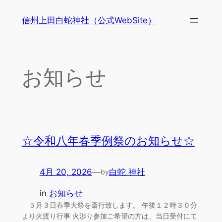
内
信州上田白蛇神社（公式WebSite）
容
を
ス
キ
お知らせ
ッ
プ
☆令和八年春季例祭のお知らせ☆
4月 20, 2026
—
白蛇 神社
by
in
お知らせ
５月３日春季大祭を斎行致します。 午後１２時３０分
より火渡り行事 火渉り参加ご希望の方は、当日受付にて