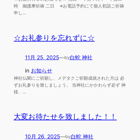
時 御護摩祈祷 二日 ※お電話予約にて個人初詣ご祈祷
申し…
☆お礼参りを忘れずに☆
11月 25, 2025
—
白蛇 神社
by
in
お知らせ
神社仏閣にご祈願し、メデタクご祈願成就された方は 必
ずお礼参りを致しましょう。 当神社にかかわらず必ず 神
様、…
大変お待たせを致しました！！
10月 26, 2025
—
白蛇 神社
by