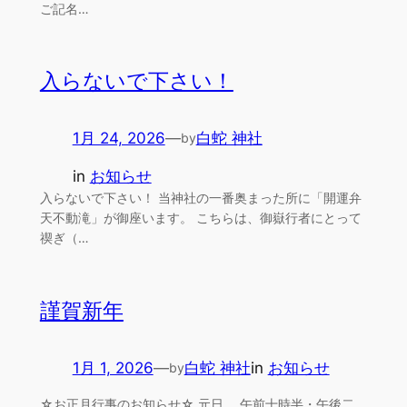
ご記名…
入らないで下さい！
1月 24, 2026
—
白蛇 神社
by
in
お知らせ
入らないで下さい！ 当神社の一番奥まった所に「開運弁
天不動滝」が御座います。 こちらは、御嶽行者にとって
禊ぎ（…
謹賀新年
1月 1, 2026
—
白蛇 神社
in
お知らせ
by
☆お正月行事のお知らせ☆ 元日 午前十時半・午後二