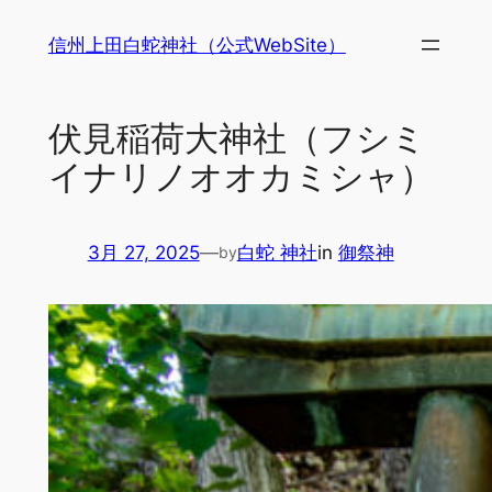
内
信州上田白蛇神社（公式WebSite）
容
を
ス
伏見稲荷大神社（フシミ
キ
ッ
イナリノオオカミシャ）
プ
3月 27, 2025
—
白蛇 神社
in
御祭神
by