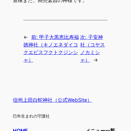
豊穣また、商売繁昌の神様です。
←
前:
甲子大黒恵比寿福
次:
子安神
徳神社（キノエネダイコ
社（コヤス
クエビスフクトクジンシ
ノカミシ
ャ）
ャ）
→
信州上田白蛇神社（公式WebSite）
巳年生まれの守護社
HOME
メニュー一覧