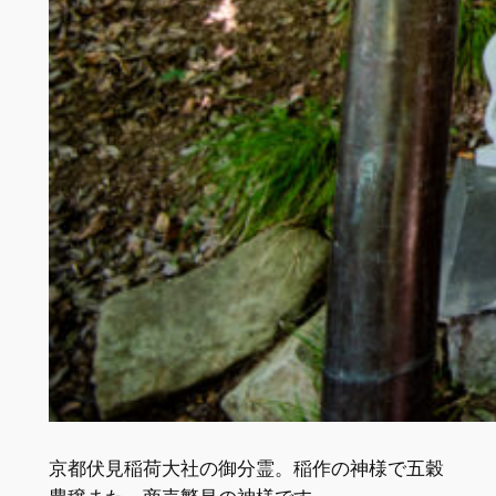
京都伏見稲荷大社の御分霊。稲作の神様で五穀